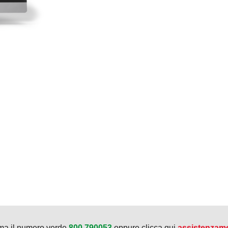
ma il numero verde
800.790053
oppure clicca qui
assistenzam